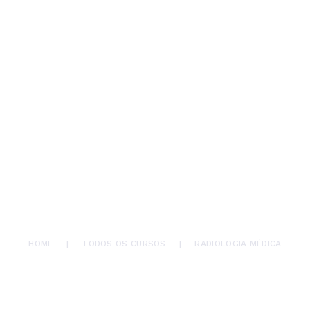
HOME
QUEM SOMOS
CURSOS
NOTÍCIAS
CONTATOS
RADIOLOGIA MÉDICA
HOME
TODOS OS CURSOS
RADIOLOGIA MÉDICA